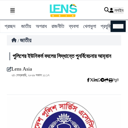
লগইন
প্রচ্ছদ
জাতীয়
অপরাধ
রাজনীতি
ব্যবসা
খেলাধুলা
প্রযুক্তি
বিশ্ব
ENG
জাতীয়
/
পুলিশের ইউনিফর্ম বদলের সিদ্ধান্তে পুনর্বিবেচনার আহ্বান
Lens Asia
২৪ ফেব্রুয়ারি, ২০২৬ সকাল ১১:১৭
প্রিন্ট