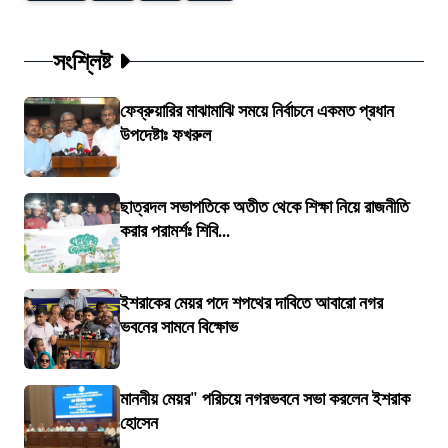
সংশ্লিষ্ট
ফেব্রুয়ারির মাঝামাঝি সময়ে নির্বাচনে একমত প্রধান
উপদেষ্টাঃ ফখরুল
ছাত্রদল সভাপতিকে অতীত থেকে শিক্ষা নিয়ে রাজনীতি
করার পরামর্শঃ শিবি...
ইশরাকের মেয়র পদে শপথের দাবিতে আবারো নগর
ভবনের সামনে বিক্ষোভ
মাননীয় মেয়র" পরিচয়ে নগরভবনে সভা করলেন ইশরাক
হোসেন