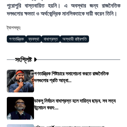
পুরোপুরি বাস্তবায়িত হয়নি। এ অবস্থার জন্য রাজনৈতিক
দলগুলোর ক্ষমতা ও অর্থকেন্দ্রিক মানসিকতাকে দায়ী করেন তিনি।
ট্যাগসমূহ:
গণতান্ত্রিক
ব্যবস্থা
বাধাগ্রস্ত
অস্থায়ী রাষ্ট্রপতি
সংশ্লিষ্ট
গণতান্ত্রিক শিষ্টাচারে সমালোচনা করতে রাজনৈতিক
দলগুলোর প্রতি আহ্বা...
ডাকসু নির্বাচন বাধাগ্রস্ত হলে দায়িত্ব ছাড়ব, সব সত্য
উন্মোচন করব:...