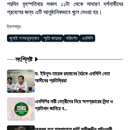
পরদিন বৃহস্পতিবার সকাল ১১টা থেকে সাধারণ দর্শনার্থীদের
প্রবেশের জন্য এটি আনুষ্ঠানিকভাবে খুলে দেওয়া হয়।
ট্যাগসমূহ:
জুলাই গণঅভ্যুত্থান
স্মৃতি জাদুঘর
পরিদর্শন
এনসিপি
সংশ্লিষ্ট
ড. ইউনূস-তারেক রহমানের বৈঠকে এনসিপি নেতা
আদীবের প্রতিক্রিয়া
এনসিপির নারী নেত্রীদের নিয়ে অপপ্রচারের নিন্দা ও
প্রতিবাদ জানিয়ে ব...
অসুস্থ হয়ে হাসপাতালে ভর্তি নাসীরুদ্দীন পাটওয়ারী,