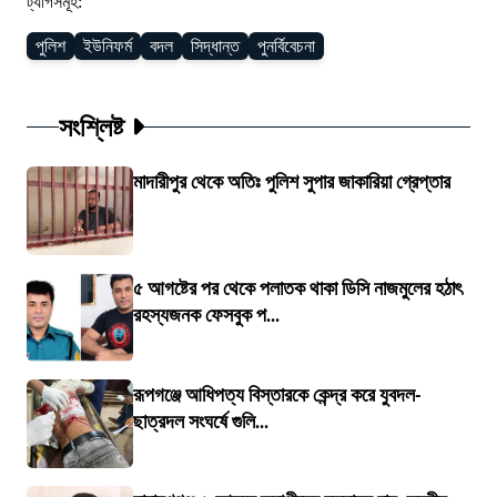
ট্যাগসমূহ:
পুলিশ
ইউনিফর্ম
বদল
সিদ্ধান্ত
পুনর্বিবেচনা
সংশ্লিষ্ট
মাদারীপুর থেকে অতিঃ পুলিশ সুপার জাকারিয়া গ্রেপ্তার
৫ আগষ্টের পর থেকে পলাতক থাকা ডিসি নাজমুলের হঠাৎ
রহস্যজনক ফেসবুক প...
রূপগঞ্জে আধিপত্য বিস্তারকে কেন্দ্র করে যুবদল-
ছাত্রদল সংঘর্ষে গুলি...