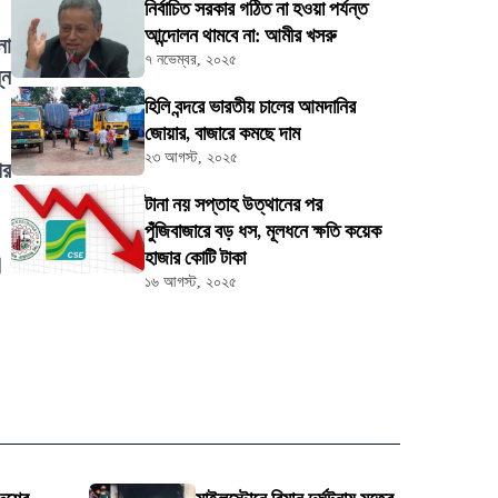
নির্বাচিত সরকার গঠিত না হওয়া পর্যন্ত
আন্দোলন থামবে না: আমীর খসরু
নো
৭ নভেম্বর, ২০২৫
্ন
হিলি বন্দরে ভারতীয় চালের আমদানির
জোয়ার, বাজারে কমছে দাম
২৩ আগস্ট, ২০২৫
পর
টানা নয় সপ্তাহ উত্থানের পর
পুঁজিবাজারে বড় ধস, মূলধনে ক্ষতি কয়েক
হাজার কোটি টাকা
।
১৬ আগস্ট, ২০২৫