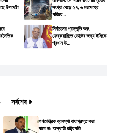
দেশের
মাইলস্টোনে বিমান দুর্ঘটনায় মৃতের
ে উপদেষ্টা
সংখ্যা বেড়ে ২৭, ৬ মরদেহের
পরিচয়...
েবে
নির্বাচনের প্রস্তুতি শুরু,
াজনৈতিক
ফেব্রুয়ারিতে ভোটের জন্য ইসিকে
প্রধান উ...
সর্বশেষ
ট
গণতান্ত্রিক ব্যবস্থা বাধাগ্রস্ত করা
যাবে না: অস্থায়ী রাষ্ট্রপতি