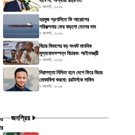
যাবে না: অস্থায়ী রাষ্ট্রপতি
৮ আগস্ট, ২০২৬
হরমুজ প্রণালিতে ফি আরোপের
পরিকল্পনায় ফের বাড়লো তেলের দাম
৭ আগস্ট, ২০২৬
বিচার বিভাগের বড় সংকট মানবিক
মূল্যবোধসম্পন্ন বিচারক: আইনমন্ত্রী
৭ আগস্ট, ২০২৬
নিরাপত্তা নিশ্চিত হলে দেশে ফিরে বিচার
মোকাবিলা করবো: রয়টার্সকে সাকিব
৭ আগস্ট, ২০২৬
জনপ্রিয়
 ও
ার