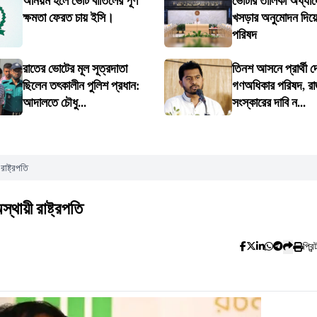
অনিয়ম হলে ভোট বাতিলের পূর্ণ
ভোটার তালিকা অধ্যা
ক্ষমতা ফেরত চায় ইসি।
খসড়ার অনুমোদন দিয়েছ
পরিষদ
রাতের ভোটের মূল সূত্রদাতা
তিনশ আসনে প্রার্থী দ
ছিলেন তৎকালীন পুলিশ প্রধান:
গণঅধিকার পরিষদ, র
আদালতে চৌধু...
সংস্কারের দাবি ন...
রাষ্ট্রপতি
স্থায়ী রাষ্ট্রপতি
প্রিন্