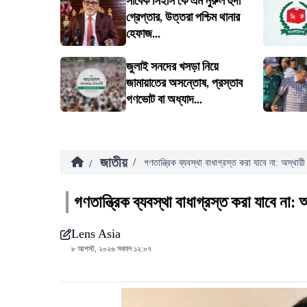
সাবেক সিইসি কে এম নুরুল হুদা
গ্রেপ্তার, উত্তরা পশ্চিম থানার
হেফাজ...
জুলাই সনদের খসড়া নিয়ে
জামায়াতের অসন্তোষ, প্রস্তাব
গণভোট বা অধ্যাদ...
জাতীয়
/
/
গণতান্ত্রিক ব্যবস্থা বাধাগ্রস্ত করা যাবে না: অস্থায়ী 
গণতান্ত্রিক ব্যবস্থা বাধাগ্রস্ত করা যাবে না: অ
Lens Asia
৮ আগস্ট, ২০২৬ সকাল ১২:০৭