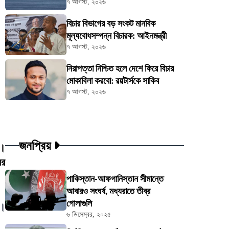
৭ আগস্ট, ২০২৬
বিচার বিভাগের বড় সংকট মানবিক
মূল্যবোধসম্পন্ন বিচারক: আইনমন্ত্রী
৭ আগস্ট, ২০২৬
নিরাপত্তা নিশ্চিত হলে দেশে ফিরে বিচার
মোকাবিলা করবো: রয়টার্সকে সাকিব
৭ আগস্ট, ২০২৬
জনপ্রিয়
ন।
বর
পাকিস্তান-আফগানিস্তান সীমান্তে
আবারও সংঘর্ষ, মধ্যরাতে তীব্র
গোলাগুলি
ষ।
৬ ডিসেম্বর, ২০২৫