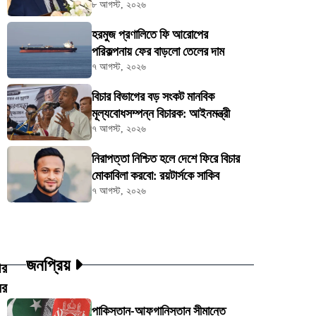
৮ আগস্ট, ২০২৬
হরমুজ প্রণালিতে ফি আরোপের
পরিকল্পনায় ফের বাড়লো তেলের দাম
৭ আগস্ট, ২০২৬
বিচার বিভাগের বড় সংকট মানবিক
মূল্যবোধসম্পন্ন বিচারক: আইনমন্ত্রী
৭ আগস্ট, ২০২৬
নিরাপত্তা নিশ্চিত হলে দেশে ফিরে বিচার
মোকাবিলা করবো: রয়টার্সকে সাকিব
৭ আগস্ট, ২০২৬
জনপ্রিয়
ীর
ের
পাকিস্তান-আফগানিস্তান সীমান্তে