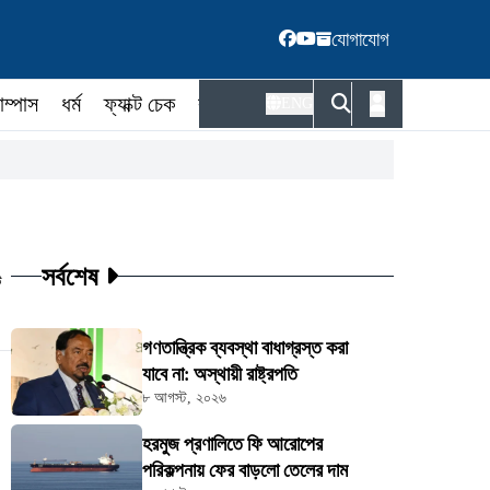
যোগাযোগ
াম্পাস
ধর্ম
ফ্যাক্ট চেক
কর্মকর্তা
ENG
সর্বশেষ
ট
গণতান্ত্রিক ব্যবস্থা বাধাগ্রস্ত করা
যাবে না: অস্থায়ী রাষ্ট্রপতি
৮ আগস্ট, ২০২৬
হরমুজ প্রণালিতে ফি আরোপের
পরিকল্পনায় ফের বাড়লো তেলের দাম