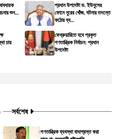
্বাবধায়ক
প্রধান উপদেষ্টা ড. ইউনূসের
েচনার শুন...
ফোনে নুরের খোঁজ, ঘটনার তদন্তে
কঠোর ব্য...
্ষে
ফেব্রুয়ারিতে হবে প্রকৃত
থা চায়
গণতান্ত্রিক নির্বাচন: প্রধান
উপদেষ্টা
সর্বশেষ
ট
গণতান্ত্রিক ব্যবস্থা বাধাগ্রস্ত করা