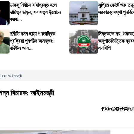
ডাকসু নির্বাচন বাধাগ্রস্ত হলে
সুপ্রিম কোর্টে শুরু তত্ত
দায়িত্ব ছাড়ব, সব সত্য উন্মোচন
সরকারব্যবস্থা পুনর্বিব
করব:...
দুর্নীতি দমন ছাড়া গণতান্ত্রিক
নিম্নকক্ষে নয়, উচ্চকক
প্রক্রিয়া পুনর্গঠন অসম্ভব:
অনুপাতভিত্তিক ব্যবস্
বদিউল আল...
এনসিপি
ারক: আইনমন্ত্রী
ন্ন বিচারক: আইনমন্ত্রী
প্রিন্