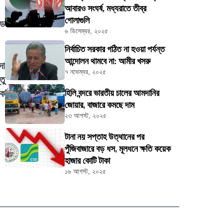
আবারও সংঘর্ষ, মধ্যরাতে তীব্র
গোলাগুলি
ডে
৬ ডিসেম্বর, ২০২৫
নির্বাচিত সরকার গঠিত না হওয়া পর্যন্ত
আন্দোলন থামবে না: আমীর খসরু
দা
৭ নভেম্বর, ২০২৫
তু
িক
হিলি বন্দরে ভারতীয় চালের আমদানির
জোয়ার, বাজারে কমছে দাম
২৩ আগস্ট, ২০২৫
টানা নয় সপ্তাহ উত্থানের পর
পুঁজিবাজারে বড় ধস, মূলধনে ক্ষতি কয়েক
হাজার কোটি টাকা
১৬ আগস্ট, ২০২৫