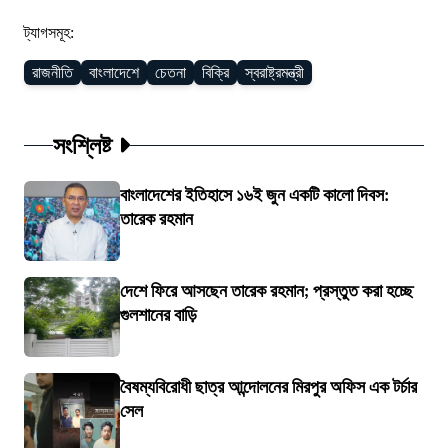
ট্যাগসমূহ:
রাজনীতি
বাংলাদেশে
চেতনা
বিক্রি
স্বরাষ্ট্রমন্ত্রী
সংশ্লিষ্ট
বাংলাদেশের ইতিহাসে ১৬ই জুন একটি কালো দিবস:
তারেক রহমান
দেশে ফিরে আসছেন তারেক রহমান; প্রস্তুত করা হচ্ছে
গুলশানের বাড়ি
বৈষম্যবিরোধী ছাত্র আন্দোলনের মিরপুর অফিস এক টর্চার
সেল