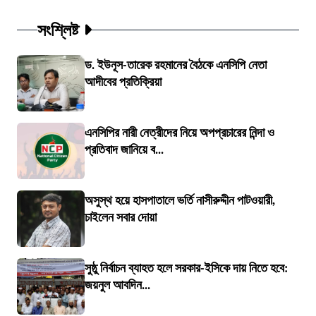
সংশ্লিষ্ট
ড. ইউনূস-তারেক রহমানের বৈঠকে এনসিপি নেতা
আদীবের প্রতিক্রিয়া
এনসিপির নারী নেত্রীদের নিয়ে অপপ্রচারের নিন্দা ও
প্রতিবাদ জানিয়ে ব...
অসুস্থ হয়ে হাসপাতালে ভর্তি নাসীরুদ্দীন পাটওয়ারী,
চাইলেন সবার দোয়া
সুষ্ঠু নির্বাচন ব্যাহত হলে সরকার-ইসিকে দায় নিতে হবে:
জয়নুল আবদিন...