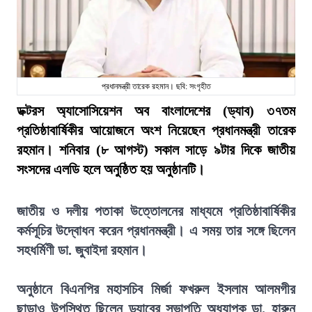
প্রধানমন্ত্রী তারেক রহমান। ছবি: সংগৃহীত
ডক্টরস অ্যাসোসিয়েশন অব বাংলাদেশের (ড্যাব) ৩৭তম
প্রতিষ্ঠাবার্ষিকীর আয়োজনে অংশ নিয়েছেন প্রধানমন্ত্রী তারেক
রহমান। শনিবার (৮ আগস্ট) সকাল সাড়ে ৯টার দিকে জাতীয়
সংসদের এলডি হলে অনুষ্ঠিত হয় অনুষ্ঠানটি।
জাতীয় ও দলীয় পতাকা উত্তোলনের মাধ্যমে প্রতিষ্ঠাবার্ষিকীর
কর্মসূচির উদ্বোধন করেন প্রধানমন্ত্রী। এ সময় তার সঙ্গে ছিলেন
সহধর্মিণী ডা. জুবাইদা রহমান।
অনুষ্ঠানে বিএনপির মহাসচিব মির্জা ফখরুল ইসলাম আলমগীর
ছাড়াও উপস্থিত ছিলেন ড্যাবের সভাপতি অধ্যাপক ডা. হারুন