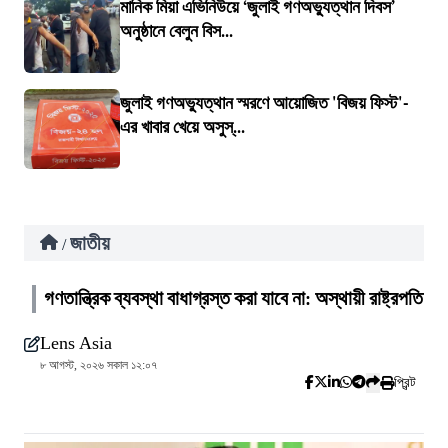
মানিক মিয়া এভিনিউয়ে ‘জুলাই গণঅভ্যুত্থান দিবস’
অনুষ্ঠানে বেলুন বিস...
জুলাই গণঅভ্যুত্থান স্মরণে আয়োজিত 'বিজয় ফিস্ট'-
এর খাবার খেয়ে অসুস্...
জাতীয়
/
গণতান্ত্রিক ব্যবস্থা বাধাগ্রস্ত করা যাবে না: অস্থায়ী রাষ্ট্রপতি
Lens Asia
৮ আগস্ট, ২০২৬ সকাল ১২:০৭
প্রিন্ট