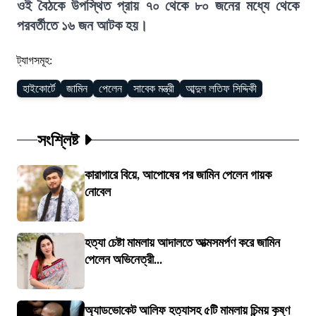
ওই বৈঠকে উপস্থিত প্রায় ৭০ থেকে ৮০ জনের মধ্যে থেকে
পরবর্তীতে ১৬ জন আটক হয়।
ট্যাগসমূহ:
হাইকোর্টে
জামিন
পেলেন
সাবেক মন্ত্রী
আব্দুল লতিফ সিদ্দিকী
সংশ্লিষ্ট
কারাগারে বিয়ে, আপোষের পর জামিন পেলেন গায়ক
নোবেল
হত্যা চেষ্টা মামলায় আদালতে আত্মসমর্পণ করে জামিন
পেলেন অভিনেত্রী...
অ্যাডভোকেট আলিফ হত্যাসহ ৫টি মামলায় চিন্ময় কৃষ্ণ