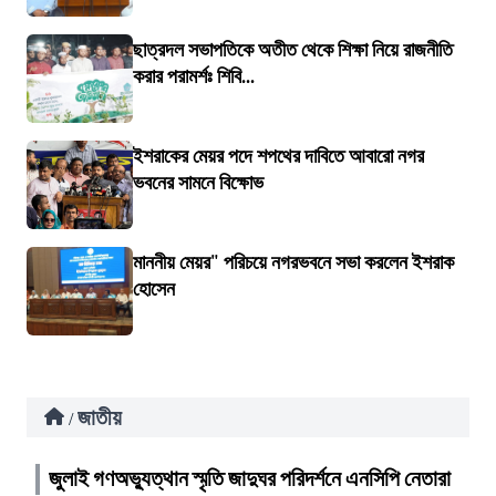
ছাত্রদল সভাপতিকে অতীত থেকে শিক্ষা নিয়ে রাজনীতি
করার পরামর্শঃ শিবি...
ইশরাকের মেয়র পদে শপথের দাবিতে আবারো নগর
ভবনের সামনে বিক্ষোভ
মাননীয় মেয়র" পরিচয়ে নগরভবনে সভা করলেন ইশরাক
হোসেন
জাতীয়
/
জুলাই গণঅভ্যুত্থান স্মৃতি জাদুঘর পরিদর্শনে এনসিপি নেতারা