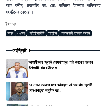
আল রশীদ, মহাসচিব ডা. মো. জহিরুল ইসলাম শাকিলসহ
সংগঠনের নেতারা।
ট্যাগসমূহ:
ড্যাব
৩৭তম
প্রতিষ্ঠাবার্ষিকী
অনুষ্ঠান
প্রধানমন্ত্রী তারেক রহমান
সংশ্লিষ্ট
আগামীকাল ‘জুলাই ঘোষণাপত্র’ পাঠ করবেন প্রধান
উপদেষ্টা, রাজধানীতে দ...
১৫৮ জন সমন্বয়ককে আমন্ত্রণ না দেওয়ায় ‘জুলাই
ঘোষণাপত্র’ অনুষ্ঠান বর...