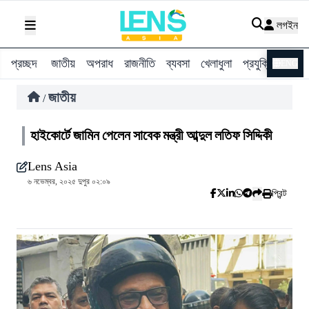
লগইন
প্রচ্ছদ
জাতীয়
অপরাধ
রাজনীতি
ব্যবসা
খেলাধুলা
প্রযুক্তি
বিশ্ব
ENG
জাতীয়
/
হাইকোর্টে জামিন পেলেন সাবেক মন্ত্রী আব্দুল লতিফ সিদ্দিকী
Lens Asia
৬ নভেম্বর, ২০২৫ দুপুর ০২:০৯
প্রিন্ট