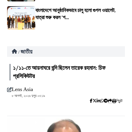
বাংলাদেশে আনুষ্ঠানিকভাবে চালু হলো গুগল ওয়ালেট,
যাত্রা শুরু করল ‘গ...
জাতীয়
/
১/১১-তে আয়নাঘরে বন্দি ছিলেন তারেক রহমান: চিফ
প্রসিকিউটর
Lens Asia
৮ আগস্ট, ২০২৬ দুপুর ০৩:১৯
প্রিন্ট