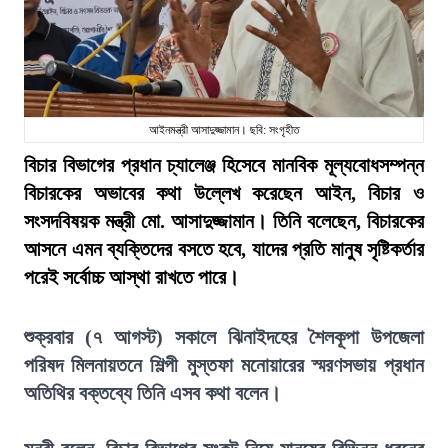
আইনমন্ত্রী আসাদুজ্জামান। ছবি: সংগৃহীত
বিচার বিভাগের প্রধান চ্যালেঞ্জ হিসেবে মানবিক মূল্যবোধসম্পন্ন
বিচারকের অভাবের কথা উল্লেখ করেছেন আইন, বিচার ও
সংসদবিষয়ক মন্ত্রী মো. আসাদুজ্জামান। তিনি বলেছেন, বিচারকের
আসনে এমন ব্যক্তিদের বসতে হবে, যাদের প্রতি মানুষ সৃষ্টিকর্তার
পরেই সর্বোচ্চ আস্থা রাখতে পারে।
শুক্রবার (৭ আগস্ট) সকালে ঝিনাইদহের শৈলকূপা উপজেলা
পরিষদ মিলনায়তনে শিল্পী মুস্তফা মনোয়ারের স্মরণসভায় প্রধান
অতিথির বক্তব্যে তিনি এসব কথা বলেন।