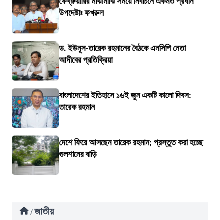
ফেব্রুয়ারির মাঝামাঝি সময়ে নির্বাচনে একমত প্রধান
উপদেষ্টাঃ ফখরুল
ড. ইউনূস-তারেক রহমানের বৈঠকে এনসিপি নেতা
আদীবের প্রতিক্রিয়া
বাংলাদেশের ইতিহাসে ১৬ই জুন একটি কালো দিবস:
তারেক রহমান
দেশে ফিরে আসছেন তারেক রহমান; প্রস্তুত করা হচ্ছে
গুলশানের বাড়ি
জাতীয়
/