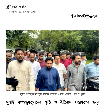
Lens Asia
৮ আগস্ট, ২০২৬ সকাল ১১:৫২
প্রিন্ট
জুলাই গণঅভ্যুত্থান স্মৃতি জাদুঘর পরিদর্শনে এনসিপি নেতারা। ছবি: সংগৃহীত
জুলাই গণঅভ্যুত্থানের স্মৃতি ও ইতিহাস সংরক্ষণের জন্য