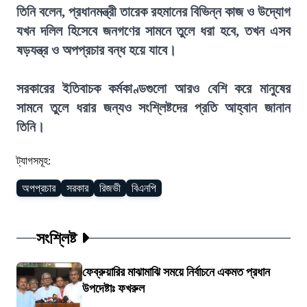
তিনি বলেন, প্রধানমন্ত্রী তারেক রহমানের বিভিন্ন কাজ ও উদ্যোগ
যখন দলিল হিসেবে জনগণের সামনে তুলে ধরা হবে, তখন এসব
ষড়যন্ত্র ও অপপ্রচার বন্ধ হয়ে যাবে।
সরকারের ইতিবাচক কর্মকাণ্ডগুলো আরও বেশি করে মানুষের
সামনে তুলে ধরার জন্যও সংশ্লিষ্টদের প্রতি আহ্বান জানান
তিনি।
ট্যাগসমূহ:
অপপ্রচার
সরকার
রিজভী
বিএনপি
সংশ্লিষ্ট
ফেব্রুয়ারির মাঝামাঝি সময়ে নির্বাচনে একমত প্রধান
উপদেষ্টাঃ ফখরুল