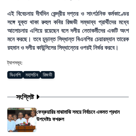
এই বিবেচনায় দীর্ঘদিন কেন্দ্রীয় দপ্তর ও সাংগঠনিক কর্মকাণ্ডের
সঙ্গে যুক্ত থাকা রুহুল কবির রিজভী সম্ভাব্য প্রার্থীদের মধ্যে
আলোচনায় এগিয়ে রয়েছেন বলে দলীয় নেতাকর্মীদের একটি অংশ
মনে করছে। তবে চূড়ান্ত সিদ্ধান্ত বিএনপির চেয়ারম্যান তারেক
রহমান ও দলীয় কাউন্সিলের সিদ্ধান্তের ওপরই নির্ভর করবে।
ট্যাগসমূহ:
বিএনপি
মহাসচিব
রিজভী
সংশ্লিষ্ট
ফেব্রুয়ারির মাঝামাঝি সময়ে নির্বাচনে একমত প্রধান
উপদেষ্টাঃ ফখরুল