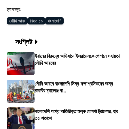
ট্যাগসমূহ:
সৌদি আরব
নিহত ১৬
বাংলাদেশি
সংশ্লিষ্ট
ইরানের বিরুদ্ধে অভিযানে ইসরায়েলকে গোপনে সহায়তা
সৌদি আরবের
সৌদি আরবে বাংলাদেশি নিম্ন-দক্ষ শ্রমিকদের জন্য
চাকরির চ্যালেঞ্জ বা...
বাংলাদেশি পণ্যে অতিরিক্ত শুল্ক ঘোষণা ট্রাম্পের, হার
৩৫ শতাংশ