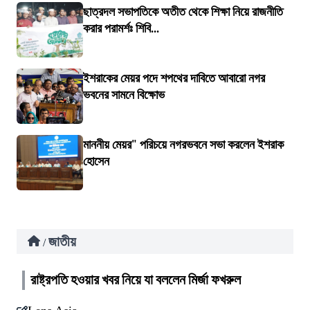
ছাত্রদল সভাপতিকে অতীত থেকে শিক্ষা নিয়ে রাজনীতি
করার পরামর্শঃ শিবি...
ইশরাকের মেয়র পদে শপথের দাবিতে আবারো নগর
ভবনের সামনে বিক্ষোভ
মাননীয় মেয়র" পরিচয়ে নগরভবনে সভা করলেন ইশরাক
হোসেন
জাতীয়
/
রাষ্ট্রপতি হওয়ার খবর নিয়ে যা বললেন মির্জা ফখরুল