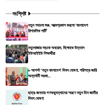
সংশ্লিষ্ট
নতুন পথচলা শুরু, আত্মপ্রকাশ করলো ‘বাংলাদেশ
রিপাবলিক পার্টি’
নতুনবাজার সড়কে অবরোধ, বিক্ষোভে উত্তাল
ইউআইইউ শিক্ষার্থীরা
৮ আগস্ট ‘নতুন বাংলাদেশ’ দিবস ঘোষণা, পরিপত্র জারি
অন্তর্বর্তী সরকা...
ছাত্র-জনতার গণঅভ্যুত্থানের স্মরণে নতুন তিন জাতীয়
দিবস ঘোষণা