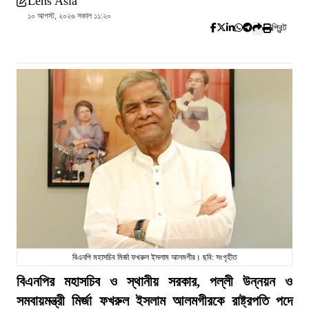
Lens Asia
১০ আগস্ট, ২০২৬ সকাল ১১:২০
প্রিন্ট
বিএনপি মহাসচিব মির্জা ফখরুল ইসলাম আলমগীর। ছবি: সংগৃহীত
বিএনপির মহাসচিব ও স্থানীয় সরকার, পল্লী উন্নয়ন ও
সমবায়মন্ত্রী মির্জা ফখরুল ইসলাম আলমগীরকে রাষ্ট্রপতি পদে