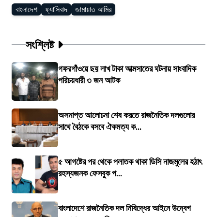
বাংলাদেশ
ফ্যাসিবাদ
জামায়াত আমির
সংশ্লিষ্ট
গফরগাঁওয়ে ছয় লাখ টাকা আত্মসাতের ঘটনায় সাংবাদিক
পরিচয়ধারী ৩ জন আটক
অসমাপ্ত আলোচনা শেষ করতে রাজনৈতিক দলগুলোর
সাথে বৈঠকে বসবে ঐকমত্য ক...
৫ আগষ্টের পর থেকে পলাতক থাকা ডিসি নাজমুলের হঠাৎ
রহস্যজনক ফেসবুক প...
বাংলাদেশে রাজনৈতিক দল নিষিদ্ধের আইনে উদ্বেগ