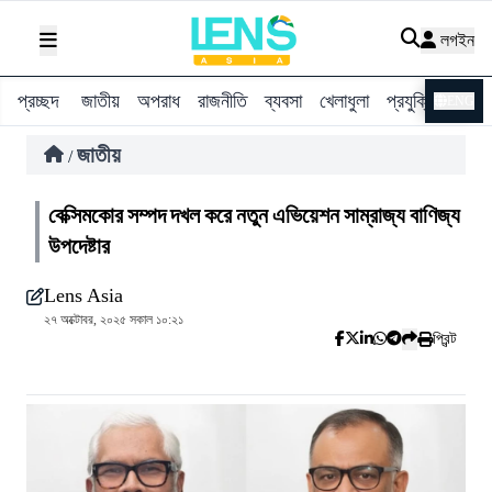
লগইন
প্রচ্ছদ
জাতীয়
অপরাধ
রাজনীতি
ব্যবসা
খেলাধুলা
প্রযুক্তি
বিশ্ব
ENG
জাতীয়
/
বেক্সিমকোর সম্পদ দখল করে নতুন এভিয়েশন সাম্রাজ্য বাণিজ্য
উপদেষ্টার
Lens Asia
২৭ অক্টোবর, ২০২৫ সকাল ১০:২১
প্রিন্ট