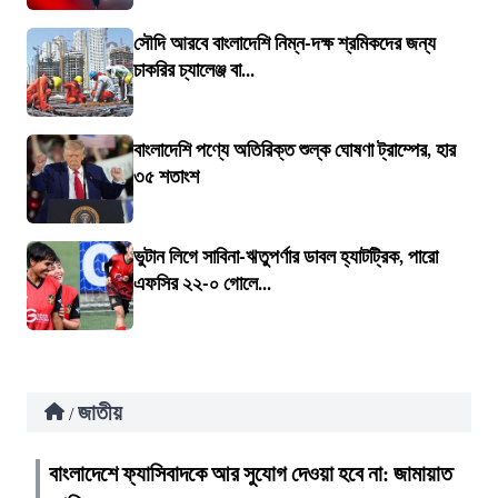
সৌদি আরবে বাংলাদেশি নিম্ন-দক্ষ শ্রমিকদের জন্য
চাকরির চ্যালেঞ্জ বা...
বাংলাদেশি পণ্যে অতিরিক্ত শুল্ক ঘোষণা ট্রাম্পের, হার
৩৫ শতাংশ
ভুটান লিগে সাবিনা-ঋতুপর্ণার ডাবল হ্যাটট্রিক, পারো
এফসির ২২-০ গোলে...
জাতীয়
/
বাংলাদেশে ফ্যাসিবাদকে আর সুযোগ দেওয়া হবে না: জামায়াত