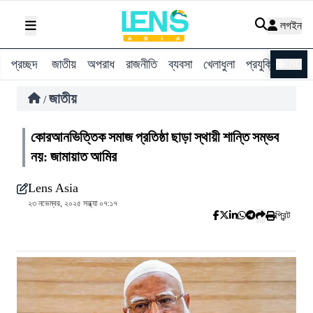
লগইন
প্রচ্ছদ
জাতীয়
অপরাধ
রাজনীতি
ব্যবসা
খেলাধুলা
প্রযুক্তি
বিশ্ব
ENG
জাতীয়
/
কোরআনভিত্তিক সমাজ প্রতিষ্ঠা ছাড়া স্থায়ী শান্তি সম্ভব
নয়: জামায়াত আমির
Lens Asia
২৩ নভেম্বর, ২০২৫ সন্ধ্যা ০৭:১৭
প্রিন্ট