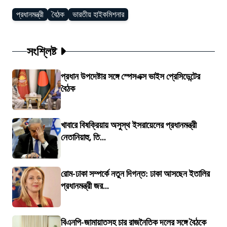
প্রধানমন্ত্রী
বৈঠক
ভারতীয় হাইকমিশনার
সংশ্লিষ্ট
প্রধান উপদেষ্টার সঙ্গে স্পেসএক্স ভাইস প্রেসিডেন্টের
বৈঠক
খাবারে বিষক্রিয়ায় অসুস্থ ইসরায়েলের প্রধানমন্ত্রী
নেতানিয়াহু, তি...
রোম-ঢাকা সম্পর্কে নতুন দিগন্ত: ঢাকা আসছেন ইতালির
প্রধানমন্ত্রী জর...
বিএনপি-জামায়াতসহ চার রাজনৈতিক দলের সঙ্গে বৈঠকে