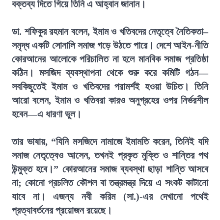
বক্তব্য দিতে গিয়ে তিনি এ আহ্বান জানান।
ডা. শফিকুর রহমান বলেন, ইমাম ও খতিবদের নেতৃত্বে নৈতিকতা–
সমৃদ্ধ একটি সোনালি সমাজ গড়ে উঠতে পারে। দেশে আইন-নীতি
কোরআনের আলোকে পরিচালিত না হলে মানবিক সমাজ প্রতিষ্ঠা
কঠিন। মসজিদ ব্যবস্থাপনা থেকে শুরু করে কমিটি গঠন—
সবকিছুতেই ইমাম ও খতিবদের পরামর্শই হওয়া উচিত। তিনি
আরো বলেন, ইমাম ও খতিবরা কারও অনুগ্রহের ওপর নির্ভরশীল
হবেন—এ ধারণা ভুল।
তার ভাষায়, “যিনি মসজিদে নামাজে ইমামতি করেন, তিনিই যদি
সমাজ নেতৃত্বেও আসেন, তখনই প্রকৃত মুক্তি ও শান্তির পথ
উন্মুক্ত হবে।” কোরআনের সমাজ ব্যবস্থা ছাড়া শান্তি আসবে
না; কোনো প্রচলিত কৌশল বা তন্ত্রমন্ত্র দিয়ে এ সংকট কাটানো
যাবে না। এজন্য নবী করিম (সা.)-এর দেখানো পথেই
প্রত্যাবর্তনের প্রয়োজন রয়েছে।