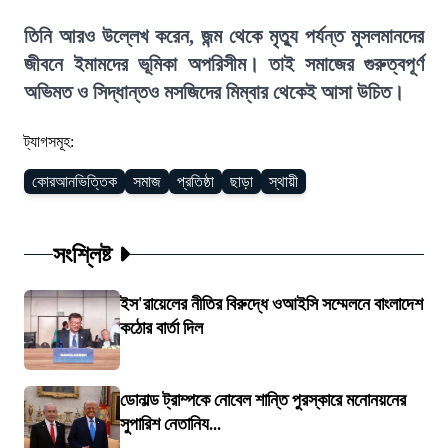
তিনি আরও উল্লেখ করেন, জন্ম থেকে মৃত্যু পর্যন্ত মুসলমানদের
জীবনে ইমামদের ভূমিকা অপরিসীম। তাই সমাজের গুরুত্বপূর্ণ
অভিমত ও সিদ্ধান্তও মসজিদের মিম্বার থেকেই আসা উচিত।
ট্যাগসমূহ:
কোরআনভিত্তিক
সমাজ
প্রতিষ্ঠা
ছাড়া
স্থায়ী
সংশ্লিষ্ট
ইস'রায়েলের নীতির বিরুদ্ধে ওআইসি সম্মেলনে বাংলাদেশ
কঠোর বার্তা দিল
ডোনাল্ড ট্রাম্পকে নোবেল শান্তি পুরস্কারে মনোনয়নের
সুপারিশ নেতানিয...