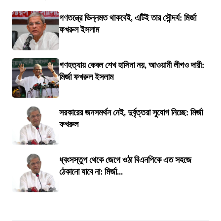
গণতন্ত্রে ভিন্নমত থাকবেই, এটিই তার সৌন্দর্য: মির্জা
ফখরুল ইসলাম
গণহত্যায় কেবল শেখ হাসিনা নয়, আওয়ামী লীগও দায়ী:
মির্জা ফখরুল ইসলাম
সরকারের জনসমর্থন নেই, দুর্বৃত্তরা সুযোগ নিচ্ছে: মির্জা
ফখরুল
ধ্বংসস্তুপ থেকে জেগে ওঠা বিএনপিকে এত সহজে
ঠেকানো যাবে না: মির্জা...