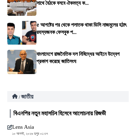
সাথে বৈঠকে বসবে ঐকমত্য ক...
৫ আগষ্টের পর থেকে পলাতক থাকা ডিসি নাজমুলের হঠাৎ
রহস্যজনক ফেসবুক প...
বাংলাদেশে রাজনৈতিক দল নিষিদ্ধের আইনে উদ্বেগ
প্রকাশ করেছে জাতিসংঘ
জাতীয়
/
বিএনপির নতুন মহাসচিব হিসেবে আলোচনায় রিজভী
Lens Asia
১০ আগস্ট, ২০২৬ দুপুর ০১:৩৭