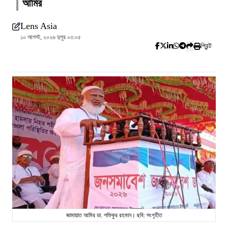
আমির
Lens Asia
১০ আগস্ট, ২০২৬ দুপুর ০৩:০৫
প্রিন্ট
জামায়াত আমির ডা. শফিকুর রহমান। ছবি: সংগৃহীত