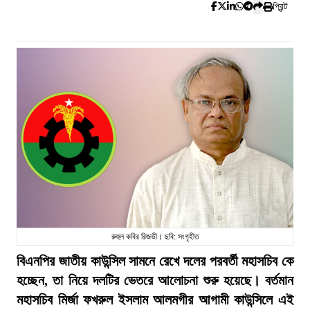
প্রিন্ট
রুহুল কবির রিজভী। ছবি: সংগৃহীত
বিএনপির জাতীয় কাউন্সিল সামনে রেখে দলের পরবর্তী মহাসচিব কে
হচ্ছেন, তা নিয়ে দলটির ভেতরে আলোচনা শুরু হয়েছে। বর্তমান
মহাসচিব মির্জা ফখরুল ইসলাম আলমগীর আগামী কাউন্সিলে এই