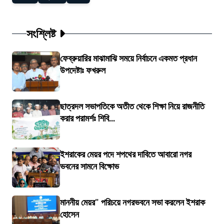
সংশ্লিষ্ট
ফেব্রুয়ারির মাঝামাঝি সময়ে নির্বাচনে একমত প্রধান
উপদেষ্টাঃ ফখরুল
ছাত্রদল সভাপতিকে অতীত থেকে শিক্ষা নিয়ে রাজনীতি
করার পরামর্শঃ শিবি...
ইশরাকের মেয়র পদে শপথের দাবিতে আবারো নগর
ভবনের সামনে বিক্ষোভ
মাননীয় মেয়র" পরিচয়ে নগরভবনে সভা করলেন ইশরাক
হোসেন