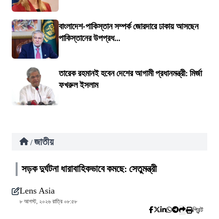
বাংলাদেশ-পাকিস্তান সম্পর্ক জোরদারে ঢাকায় আসছেন
পাকিস্তানের উপপ্রধ...
তারেক রহমানই হবেন দেশের আগামী প্রধানমন্ত্রী: মির্জা
ফখরুল ইসলাম
জাতীয়
/
সড়ক দুর্ঘটনা ধারাবাহিকভাবে কমছে: সেতুমন্ত্রী
Lens Asia
৮ আগস্ট, ২০২৬ রাত্রি ০৮:৫৮
প্রিন্ট