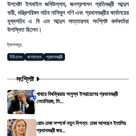
উপদেষ্টা ইসমাইল জবিউল্লাহ, জনপ্রশাসন প্রতিমন্ত্রী আব্দুল
বারী, মন্ত্রিপরিষদ সচিব নাসিমুল গণি এবং প্রধানমন্ত্রীর কার্যালয়ের
মুখ্যসচিব এ বি এম আব্দুস সাত্তারসহ সংশ্লিষ্ট কর্মকর্তারা
উপস্থিত ছিলেন।
ট্যাগসমূহ:
ইউএনও
জনবান্ধব
প্রধানমন্ত্রী
সংশ্লিষ্ট
খাবারে বিষক্রিয়ায় অসুস্থ ইসরায়েলের প্রধানমন্ত্রী
নেতানিয়াহু, তি...
রোম-ঢাকা সম্পর্কে নতুন দিগন্ত: ঢাকা আসছেন ইতালির
প্রধানমন্ত্রী জর...