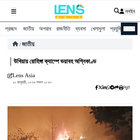
লগইন
প্রচ্ছদ
জাতীয়
অপরাধ
রাজনীতি
ব্যবসা
খেলাধুলা
প্রযুক্তি
বিশ্ব
ENG
জাতীয়
/
উখিয়ায় রোহিঙ্গা ক্যাম্পে ভয়াবহ অগ্নিকাণ্ড
Lens Asia
২০ জানুয়ারী, ২০২৬ সকাল ১০:৫০
প্রিন্ট