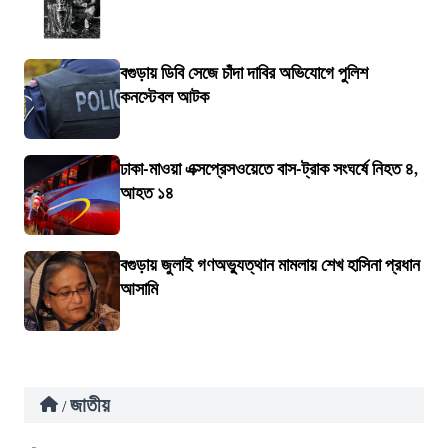
বগুড়ায় ডিবি সেজে চাঁদা দাবির অভিযোগে পুলিশ
কনস্টেবল আটক
ঢাকা-মাওয়া এক্সপ্রেসওয়েতে বাস-ট্রাক সংঘর্ষে নিহত ৪,
আহত ১৪
বগুড়ায় জুলাই গণঅভ্যুত্থান মামলায় শেখ হাসিনা প্রধান
আসামি
জাতীয়
/