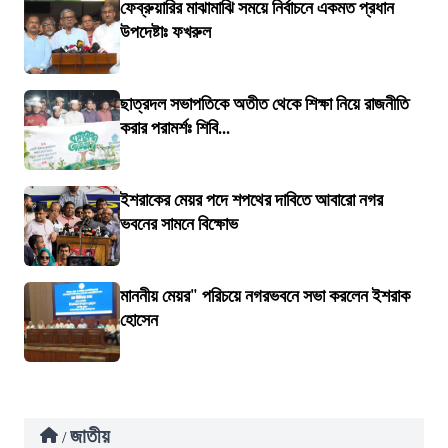
ফেব্রুয়ারির মাঝামাঝি সময়ে নির্বাচনে একমত প্রধান
উপদেষ্টাঃ ফখরুল
ছাত্রদল সভাপতিকে অতীত থেকে শিক্ষা নিয়ে রাজনীতি
করার পরামর্শঃ শিবি...
ইশরাকের মেয়র পদে শপথের দাবিতে আবারো নগর
ভবনের সামনে বিক্ষোভ
মাননীয় মেয়র" পরিচয়ে নগরভবনে সভা করলেন ইশরাক
হোসেন
জাতীয়
/