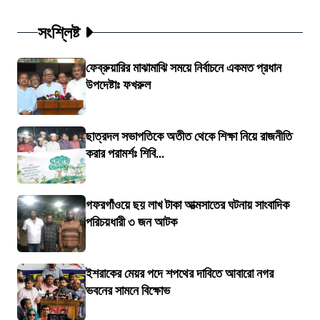
সংশ্লিষ্ট
ফেব্রুয়ারির মাঝামাঝি সময়ে নির্বাচনে একমত প্রধান
উপদেষ্টাঃ ফখরুল
ছাত্রদল সভাপতিকে অতীত থেকে শিক্ষা নিয়ে রাজনীতি
করার পরামর্শঃ শিবি...
গফরগাঁওয়ে ছয় লাখ টাকা আত্মসাতের ঘটনায় সাংবাদিক
পরিচয়ধারী ৩ জন আটক
ইশরাকের মেয়র পদে শপথের দাবিতে আবারো নগর
ভবনের সামনে বিক্ষোভ