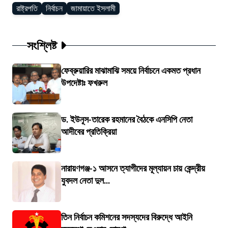
রাষ্ট্রপতি
নির্বাচন
জামায়াতে ইসলামী
সংশ্লিষ্ট
ফেব্রুয়ারির মাঝামাঝি সময়ে নির্বাচনে একমত প্রধান
উপদেষ্টাঃ ফখরুল
ড. ইউনূস-তারেক রহমানের বৈঠকে এনসিপি নেতা
আদীবের প্রতিক্রিয়া
নারায়ণগঞ্জ-১ আসনে ত্যাগীদের মূল্যায়ন চায় কেন্দ্রীয়
যুবদল নেতা দুল...
তিন নির্বাচন কমিশনের সদস্যদের বিরুদ্ধে আইনি