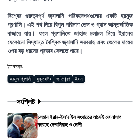
বিশ্বের গুরুত্বপূর্ণ জ্বালানি পরিবহনপথগুলোর একটি হরমুজ
প্রণালি। এই পথ দিয়ে বিপুল পরিমাণ তেল ও গ্যাস আন্তর্জাতিক
বাজারে যায়। ফলে প্রণালিতে জাহাজ চলাচল নিয়ে ইরানের
যেকোনো সিদ্ধান্ত বৈশ্বিক জ্বালানি সরবরাহ এবং তেলের দামের
ওপর বড় ধরনের প্রভাব ফেলতে পারে।
ট্যাগসমূহ:
হরমুজ প্রণালী
যুক্তরাষ্ট্র
ক্ষতিপূরণ
ইরান
সংশ্লিষ্ট
চলমান ইরান-ইস'রাইল সংঘাতের মাঝেই ফোনালাপ
করেছে নেতানিয়াহু ও মোদী