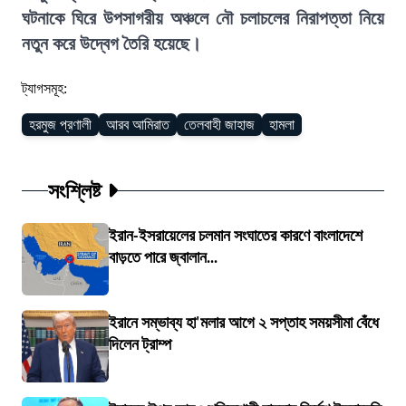
ঘটনাকে ঘিরে উপসাগরীয় অঞ্চলে নৌ চলাচলের নিরাপত্তা নিয়ে
নতুন করে উদ্বেগ তৈরি হয়েছে।
ট্যাগসমূহ:
হরমুজ প্রণালী
আরব আমিরাত
তেলবাহী জাহাজ
হামলা
সংশ্লিষ্ট
ইরান-ইসরায়েলের চলমান সংঘাতের কারণে বাংলাদেশে
বাড়তে পারে জ্বালান...
ইরানে সম্ভাব্য হা'মলার আগে ২ সপ্তাহ সময়সীমা বেঁধে
দিলেন ট্রাম্প