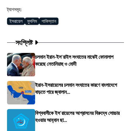
ট্যাগসমূহ:
ইসরায়েল
মুসলিম
পাকিস্তান
সংশ্লিষ্ট
চলমান ইরান-ইস'রাইল সংঘাতের মাঝেই ফোনালাপ
করেছে নেতানিয়াহু ও মোদী
ইরান-ইসরায়েলের চলমান সংঘাতের কারণে বাংলাদেশে
বাড়তে পারে জ্বালান...
বিশ্ববাসীকে ইস'রায়েলের আগ্রাসনের বিরুদ্ধে সোচ্চার
হওয়ার আহ্বান ছা...