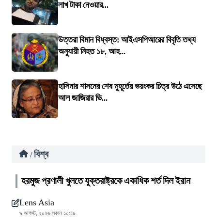
লাখ টাকা নেওয়ার...
উত্তরা বিমান বিধ্বস্ত: আইএসপিআরের বিবৃতি তথ্য
অনুযায়ী নিহত ১৮, আহ...
হাসিনার শাসনের শেষ মুহূর্তের ভয়ংকর চিত্র উঠে এসেছে
আল জাজিরার ভি...
বিশ্ব
/
হরমুজ প্রণালী খুলতে যুক্তরাষ্ট্রকে একাধিক শর্ত দিল ইরান
Lens Asia
৯ আগস্ট, ২০২৬ সকাল ১০:১৯