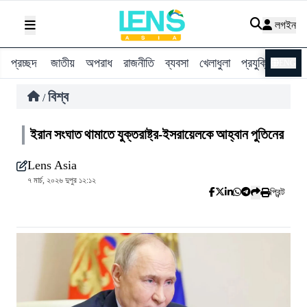
লগইন
প্রচ্ছদ
জাতীয়
অপরাধ
রাজনীতি
ব্যবসা
খেলাধুলা
প্রযুক্তি
বিশ্ব
ENG
বিশ্ব
/
ইরান সংঘাত থামাতে যুক্তরাষ্ট্র-ইসরায়েলকে আহ্বান পুতিনের
Lens Asia
৭ মার্চ, ২০২৬ দুপুর ১২:১২
প্রিন্ট