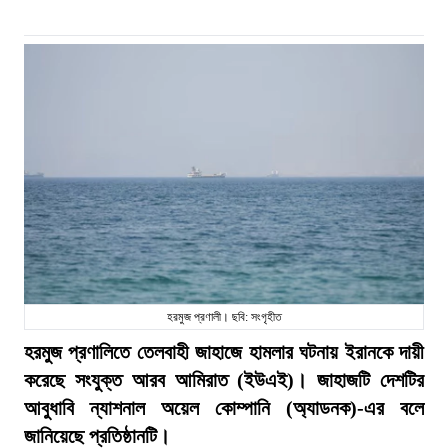
হরমুজ প্রণালী। ছবি: সংগৃহীত
হরমুজ প্রণালিতে তেলবাহী জাহাজে হামলার ঘটনায় ইরানকে দায়ী
করেছে সংযুক্ত আরব আমিরাত (ইউএই)। জাহাজটি দেশটির
আবুধাবি ন্যাশনাল অয়েল কোম্পানি (অ্যাডনক)-এর বলে
জানিয়েছে প্রতিষ্ঠানটি।