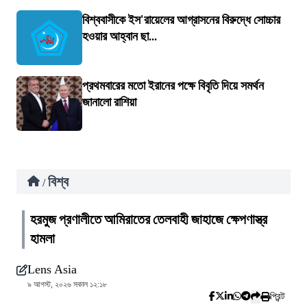
বিশ্ববাসীকে ইস'রায়েলের আগ্রাসনের বিরুদ্ধে সোচ্চার
হওয়ার আহ্বান ছা...
প্রথমবারের মতো ইরানের পক্ষে বিবৃতি দিয়ে সমর্থন
জানালো রাশিয়া
বিশ্ব
/
হরমুজ প্রণালীতে আমিরাতের তেলবাহী জাহাজে ক্ষেপণাস্ত্র
হামলা
Lens Asia
৯ আগস্ট, ২০২৬ সকাল ১২:১৮
প্রিন্ট