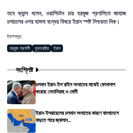
তবে ভ্যান্স বলেন, ওয়াশিংটন চায় হরমুজ প্রণালিতে জাহাজ
চলাচলের ওপর হামলা বন্ধের বিষয়ে ইরান স্পষ্ট নিশ্চয়তা দিক।
ট্যাগসমূহ:
হরমুজ প্রণালী
যুক্তরাষ্ট্র
ইরান
সংশ্লিষ্ট
চলমান ইরান-ইস'রাইল সংঘাতের মাঝেই ফোনালাপ
করেছে নেতানিয়াহু ও মোদী
ইরান-ইসরায়েলের চলমান সংঘাতের কারণে বাংলাদেশে
বাড়তে পারে জ্বালান...