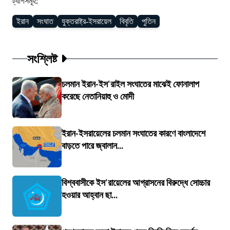
ট্যাগসমূহ:
ইরান
সংঘাত
যুক্তরাষ্ট্র-ইসরায়েল
বিবৃতি
পুতিন
সংশ্লিষ্ট
চলমান ইরান-ইস'রাইল সংঘাতের মাঝেই ফোনালাপ
করেছে নেতানিয়াহু ও মোদী
ইরান-ইসরায়েলের চলমান সংঘাতের কারণে বাংলাদেশে
বাড়তে পারে জ্বালান...
বিশ্ববাসীকে ইস'রায়েলের আগ্রাসনের বিরুদ্ধে সোচ্চার
হওয়ার আহ্বান ছা...