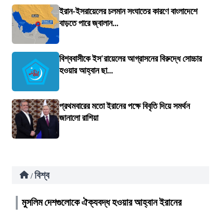
ইরান-ইসরায়েলের চলমান সংঘাতের কারণে বাংলাদেশে
বাড়তে পারে জ্বালান...
বিশ্ববাসীকে ইস'রায়েলের আগ্রাসনের বিরুদ্ধে সোচ্চার
হওয়ার আহ্বান ছা...
প্রথমবারের মতো ইরানের পক্ষে বিবৃতি দিয়ে সমর্থন
জানালো রাশিয়া
বিশ্ব
/
মুসলিম দেশগুলোকে ঐক্যবদ্ধ হওয়ার আহ্বান ইরানের