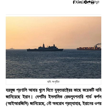
প্রিন্ট
ছবি: সংগৃহীত
হরমুজ প্রণালি আবার খুলে দিতে যুক্তরাষ্ট্রের কাছে কয়েকটি দাবি
জানিয়েছে ইরান। দেশটির ইসলামিক রেভল্যুশনারি গার্ড কর্পস
(আইআরজিসি) জানিয়েছে, নৌ অবরোধ প্রত্যাহার, ইরানের ওপর